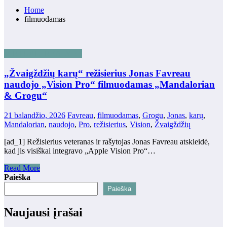
Home
filmuodamas
VIRTUALI REALYBĖ
„Žvaigždžių karų“ režisierius Jonas Favreau
naudojo „Vision Pro“ filmuodamas „Mandalorian
& Grogu“
21 balandžio, 2026
Favreau
,
filmuodamas
,
Grogu
,
Jonas
,
karų
,
Mandalorian
,
naudojo
,
Pro
,
režisierius
,
Vision
,
Žvaigždžių
[ad_1] Režisierius veteranas ir rašytojas Jonas Favreau atskleidė,
kad jis visiškai integravo „Apple Vision Pro“…
Read More
Paieška
Paieška
Naujausi įrašai