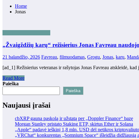
Home
Jonas
VIRTUALI REALYBĖ
„Žvaigždžių karų“ režisierius Jonas Favreau naudo
21 balandžio, 2026
Favreau
,
filmuodamas
,
Grogu
,
Jonas
,
karų
,
Manda
[ad_1] Režisierius veteranas ir rašytojas Jonas Favreau atskleidė, kad
Read More
Paieška
Paieška
Naujausi įrašai
cbXRP gauna paskolą ir užstatą per „Doppler Finance“ bazę
Morgan Stanley pristato Staking ETP, skirtus Ether ir Solana
„Apple“ padavė ieškinį 1,8 mln. USD dėl netikros kriptovaliut
„VRChat“ konkurentas „Somnium Space“ išleidžia didžiausią at