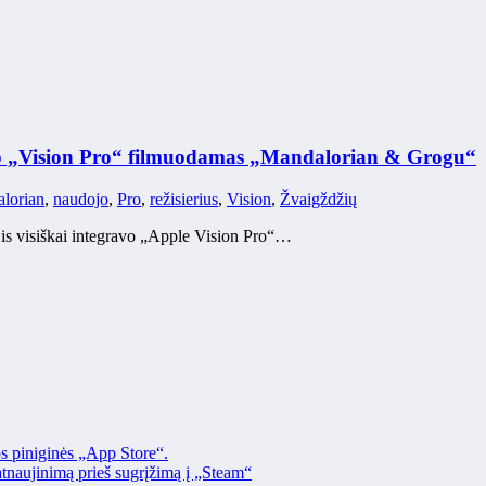
jo „Vision Pro“ filmuodamas „Mandalorian & Grogu“
lorian
,
naudojo
,
Pro
,
režisierius
,
Vision
,
Žvaigždžių
 jis visiškai integravo „Apple Vision Pro“…
os piniginės „App Store“.
naujinimą prieš sugrįžimą į „Steam“