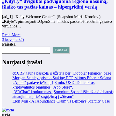
„KityLy“ dvigubai padvigubina regiono našumą,
išlaiko tas pačias kainas – hipergridinį verslą
[ad_1] „Kelly Welcome Center“. (Snapshot Maria Korolov.)
„Kityle“, pirmaujanti „OpenSim“ tinklas, paskelbė reikšmingą savo
virtualios…
Read More
3 kovo, 2025
Paieška
Paieška
Naujausi įrašai
cbXRP gauna paskolą ir užstatą per „Doppler Finance“ bazę
Morgan Stanley pristato Staking ETP, skirtus Ether ir Solana
„Apple“ padavė ieškinį 1,8 mln. USD dėl netikros
kriptovaliutos piniginės „App Store“.
„VRChat“ konkurentas „Somnium Space“ išleidžia didžiausią
atnaujinimą prieš sugrįžimą į „Steam“
Elon Musk AI Abundance Claim vs Bitcoin’s Scarcity Case
meta