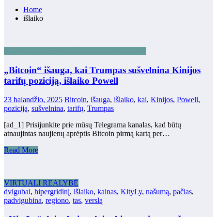
Home
išlaiko
BLOKŲ GRANDINĖS TECHNOLOGIJOS
„Bitcoin“ išauga, kai Trumpas sušvelnina Kinijos
tarifų poziciją, išlaiko Powell
23 balandžio, 2025
Bitcoin
,
išauga
,
išlaiko
,
kai
,
Kinijos
,
Powell
,
poziciją
,
sušvelnina
,
tarifų
,
Trumpas
[ad_1] Prisijunkite prie mūsų Telegrama kanalas, kad būtų
atnaujintas naujienų aprėptis Bitcoin pirmą kartą per…
Read More
VIRTUALI REALYBĖ
dvigubai
,
hipergridinį
,
išlaiko
,
kainas
,
KityLy
,
našumą
,
pačias
,
padvigubina
,
regiono
,
tas
,
verslą