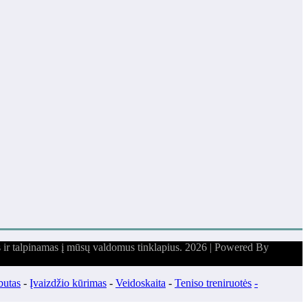
s ir talpinamas į mūsų valdomus tinklapius. 2026 | Powered By
butas
-
Įvaizdžio kūrimas
-
Veidoskaita
-
Teniso treniruotės
-