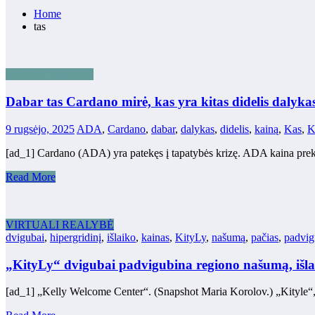
Home
tas
KRIPTO TURTAS
Dabar tas Cardano mirė, kas yra kitas didelis dalyk
9 rugsėjo, 2025
ADA
,
Cardano
,
dabar
,
dalykas
,
didelis
,
kainą
,
Kas
,
K
[ad_1] Cardano (ADA) yra patekęs į tapatybės krizę. ADA kaina prek
Read More
VIRTUALI REALYBĖ
dvigubai
,
hipergridinį
,
išlaiko
,
kainas
,
KityLy
,
našumą
,
pačias
,
padvig
„KityLy“ dvigubai padvigubina regiono našumą, išlaik
[ad_1] „Kelly Welcome Center“. (Snapshot Maria Korolov.) „Kityle“,