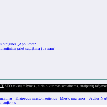
os piniginės „App Store“.
naujinimą prieš sugrįžimą į „Steam“
LT
SEO tekstų rašymas , turinio kūrimas svetainėms, straipsnių rašyma
enavimas
-
Klaipedos miesto naujienos
-
Miesto naujienos
-
Saulius Nar
 naujienos