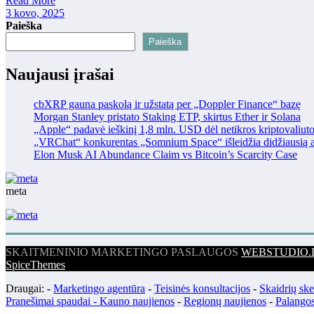
Read More
3 kovo, 2025
Paieška
Paieška
Naujausi įrašai
cbXRP gauna paskolą ir užstatą per „Doppler Finance“ bazę
Morgan Stanley pristato Staking ETP, skirtus Ether ir Solana
„Apple“ padavė ieškinį 1,8 mln. USD dėl netikros kriptovaliut
„VRChat“ konkurentas „Somnium Space“ išleidžia didžiausią at
Elon Musk AI Abundance Claim vs Bitcoin’s Scarcity Case
meta
SKAITMENINIO MARKETINGO PASLAUGOS
WEBSTUDIO.
SpiceThemes
Draugai: -
Marketingo agentūra
-
Teisinės konsultacijos
-
Skaidrių sk
Pranešimai spaudai -
Kauno naujienos
-
Regionų naujienos
-
Palangos