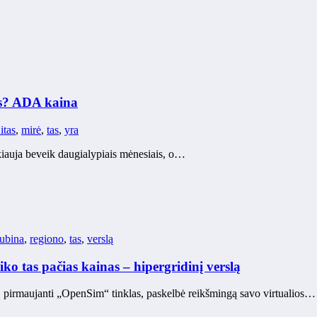
as? ADA kaina
itas
,
mirė
,
tas
,
yra
iauja beveik daugialypiais mėnesiais, o…
ubina
,
regiono
,
tas
,
verslą
o tas pačias kainas – hipergridinį verslą
 pirmaujanti „OpenSim“ tinklas, paskelbė reikšmingą savo virtualios…