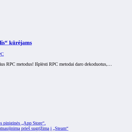
lis“ kūrėjams
PC
inius RPC metodus! Išplėsti RPC metodai daro dekoduotus,…
os piniginės „App Store“.
naujinimą prieš sugrįžimą į „Steam“