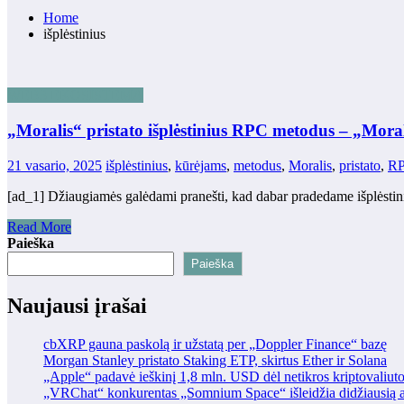
Home
išplėstinius
WEB3 EKOSISTEMA
„Moralis“ pristato išplėstinius RPC metodus – „Mora
21 vasario, 2025
išplėstinius
,
kūrėjams
,
metodus
,
Moralis
,
pristato
,
R
[ad_1] Džiaugiamės galėdami pranešti, kad dabar pradedame išplėst
Read More
Paieška
Paieška
Naujausi įrašai
cbXRP gauna paskolą ir užstatą per „Doppler Finance“ bazę
Morgan Stanley pristato Staking ETP, skirtus Ether ir Solana
„Apple“ padavė ieškinį 1,8 mln. USD dėl netikros kriptovaliut
„VRChat“ konkurentas „Somnium Space“ išleidžia didžiausią at