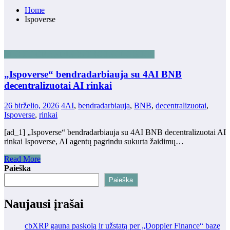
Home
Ispoverse
BLOKŲ GRANDINĖS TECHNOLOGIJOS
„Ispoverse“ bendradarbiauja su 4AI BNB
decentralizuotai AI rinkai
26 birželio, 2026
4AI
,
bendradarbiauja
,
BNB
,
decentralizuotai
,
Ispoverse
,
rinkai
[ad_1] „Ispoverse“ bendradarbiauja su 4AI BNB decentralizuotai AI
rinkai Ispoverse, AI agentų pagrindu sukurta žaidimų…
Read More
Paieška
Paieška
Naujausi įrašai
cbXRP gauna paskolą ir užstatą per „Doppler Finance“ bazę