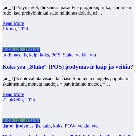
[ad_1] Polymarket, didžiausia pasaulyje prognozių rinka, šiuo metu
rodo, kad prekybininkai stato milijonus dolerių už…
Read More
1 kovo, 2026
KRIPTO TURTAS
įrodymas
,
jis
,
kaip
,
koks
,
POS
,
Stake
,
veikia
,
yra
Koks yra „Stake“ (POS) įrodymas ir kaip jis veikia?
[ad_1] Kriptovaliuta visada keičiasi. Šiuo metu daugelis populiarių
skaitmeninių monetų naudoja * patvirtinimo metodą *…
Read More
21 birželio, 2025
KRIPTO TURTAS
darbo
,
įrodymas
,
jis
,
kaip
,
koks
,
POW
,
veikia
,
yra