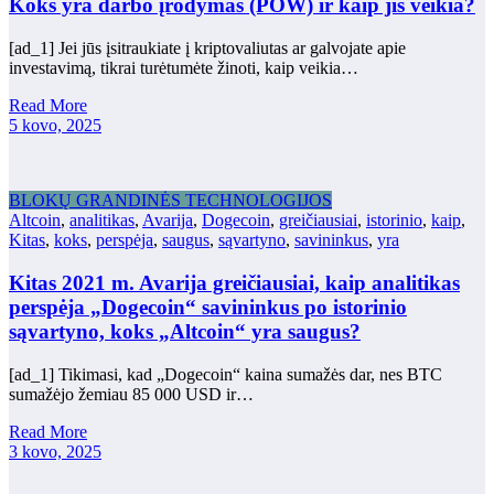
Koks yra darbo įrodymas (POW) ir kaip jis veikia?
[ad_1] Jei jūs įsitraukiate į kriptovaliutas ar galvojate apie
investavimą, tikrai turėtumėte žinoti, kaip veikia…
Read More
5 kovo, 2025
BLOKŲ GRANDINĖS TECHNOLOGIJOS
Altcoin
,
analitikas
,
Avarija
,
Dogecoin
,
greičiausiai
,
istorinio
,
kaip
,
Kitas
,
koks
,
perspėja
,
saugus
,
sąvartyno
,
savininkus
,
yra
Kitas 2021 m. Avarija greičiausiai, kaip analitikas
perspėja „Dogecoin“ savininkus po istorinio
sąvartyno, koks „Altcoin“ yra saugus?
[ad_1] Tikimasi, kad „Dogecoin“ kaina sumažės dar, nes BTC
sumažėjo žemiau 85 000 USD ir…
Read More
3 kovo, 2025