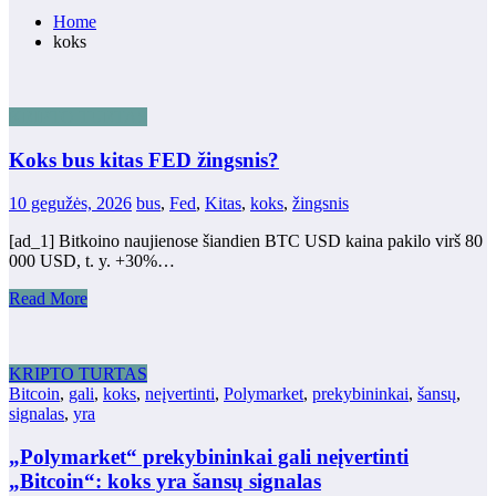
Home
koks
KRIPTO TURTAS
Koks bus kitas FED žingsnis?
10 gegužės, 2026
bus
,
Fed
,
Kitas
,
koks
,
žingsnis
[ad_1] Bitkoino naujienose šiandien BTC USD kaina pakilo virš 80
000 USD, t. y. +30%…
Read More
KRIPTO TURTAS
Bitcoin
,
gali
,
koks
,
neįvertinti
,
Polymarket
,
prekybininkai
,
šansų
,
signalas
,
yra
„Polymarket“ prekybininkai gali neįvertinti
„Bitcoin“: koks yra šansų signalas