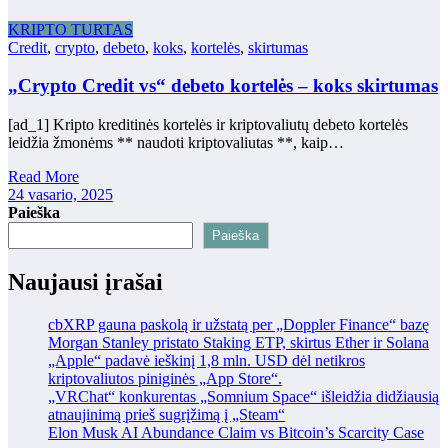
KRIPTO TURTAS
Credit
,
crypto
,
debeto
,
koks
,
kortelės
,
skirtumas
„Crypto Credit vs“ debeto kortelės – koks skirtumas
[ad_1] Kripto kreditinės kortelės ir kriptovaliutų debeto kortelės
leidžia žmonėms ** naudoti kriptovaliutas **, kaip…
Read More
24 vasario, 2025
Paieška
Paieška
Naujausi įrašai
cbXRP gauna paskolą ir užstatą per „Doppler Finance“ bazę
Morgan Stanley pristato Staking ETP, skirtus Ether ir Solana
„Apple“ padavė ieškinį 1,8 mln. USD dėl netikros
kriptovaliutos piniginės „App Store“.
„VRChat“ konkurentas „Somnium Space“ išleidžia didžiausią
atnaujinimą prieš sugrįžimą į „Steam“
Elon Musk AI Abundance Claim vs Bitcoin’s Scarcity Case