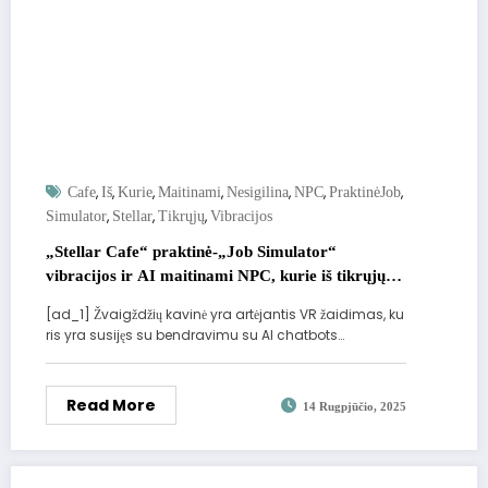
,
,
,
,
,
,
,
Cafe
Iš
Kurie
Maitinami
Nesigilina
NPC
PraktinėJob
,
,
,
Simulator
Stellar
Tikrųjų
Vibracijos
„Stellar Cafe“ praktinė-„Job Simulator“
vibracijos ir AI maitinami NPC, kurie iš tikrųjų
nesigilina
[ad_1] Žvaigždžių kavinė yra artėjantis VR žaidimas, ku
ris yra susijęs su bendravimu su AI chatbots…
Read More
14 Rugpjūčio, 2025