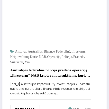
,
,
,
,
,
Atstovai
Australijos
Binance
Federalinė
Firestorm
,
,
,
,
,
,
Kriptovaliutų
Kurie
NAB
Operaciją
Policija
Pradeda
,
Sukčiams
Yra
Australijos federalinė policija pradeda operaciją
„Firestorm“ NAB kriptovaliutų sukčiams, kurie
yra „Binance“ atstovai
[ad_1] Australijos kriptovaliutų investuotojai šiuo metu
susiduria su dideliais finansiniais nuostoliais dėl padi
dėjusių kriptovaliutų sukčiavimų,…