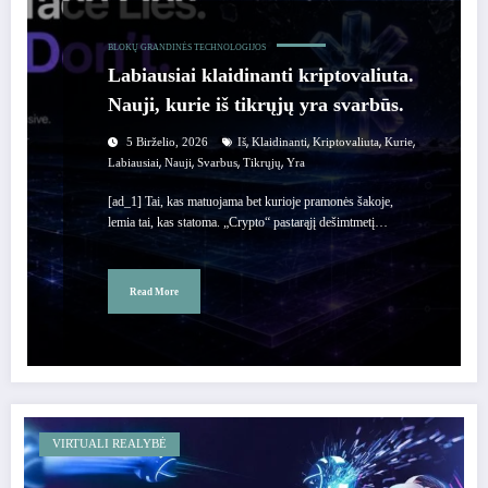
BLOKŲ GRANDINĖS TECHNOLOGIJOS
Labiausiai klaidinanti kriptovaliuta.
Nauji, kurie iš tikrųjų yra svarbūs.
,
,
,
,
5 Birželio, 2026
Iš
Klaidinanti
Kriptovaliuta
Kurie
,
,
,
,
Labiausiai
Nauji
Svarbus
Tikrųjų
Yra
[ad_1] Tai, kas matuojama bet kurioje pramonės šakoje,
lemia tai, kas statoma. „Crypto“ pastarąjį dešimtmetį…
Read More
VIRTUALI REALYBĖ