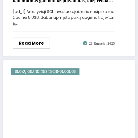
kad mutmas gali būti kriptovaliutas, kurį reikia
žiūrėti prieš kitą bulių ralį
[ad_1] Ankstyvieji SOL investuotojai, kurie nusipirko ma
žiau nei 5 USD, dabar apmąsto puikią augimo trajektori
ją,…
Read More
21 Rugsėjo, 2025
BLOKŲ GRANDINĖS TECHNOLOGIJOS