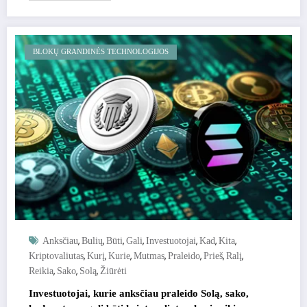
BLOKŲ GRANDINĖS TECHNOLOGIJOS
,
,
,
,
,
,
,
Anksčiau
Bulių
Būti
Gali
Investuotojai
Kad
Kita
,
,
,
,
,
,
,
Kriptovaliutas
Kurį
Kurie
Mutmas
Praleido
Prieš
Ralį
,
,
,
Reikia
Sako
Solą
Žiūrėti
Investuotojai, kurie anksčiau praleido Solą, sako,