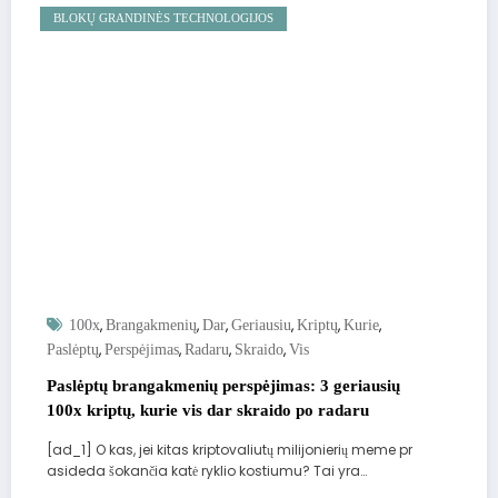
BLOKŲ GRANDINĖS TECHNOLOGIJOS
,
,
,
,
,
,
100x
Brangakmenių
Dar
Geriausiu
Kriptų
Kurie
,
,
,
,
Paslėptų
Perspėjimas
Radaru
Skraido
Vis
Paslėptų brangakmenių perspėjimas: 3 geriausių
100x kriptų, kurie vis dar skraido po radaru
[ad_1] O kas, jei kitas kriptovaliutų milijonierių meme pr
asideda šokančia katė ryklio kostiumu? Tai yra…