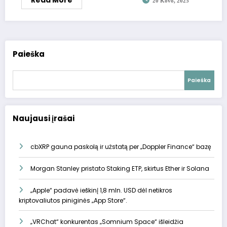
Read More
20 Kovo, 2025
Paieška
Paieška
Naujausi įrašai
cbXRP gauna paskolą ir užstatą per „Doppler Finance“ bazę
Morgan Stanley pristato Staking ETP, skirtus Ether ir Solana
„Apple“ padavė ieškinį 1,8 mln. USD dėl netikros
kriptovaliutos piniginės „App Store“.
„VRChat“ konkurentas „Somnium Space“ išleidžia