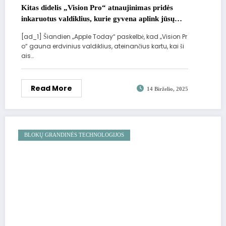
Kitas didelis „Vision Pro“ atnaujinimas pridės
inkaruotus valdiklius, kurie gyvena aplink jūsų
namus
[ad_1] Šiandien „Apple Today“ paskelbė, kad „Vision Pr
o“ gauna erdvinius valdiklius, ateinančius kartu, kai ši
ais…
Read More
14 Birželio, 2025
BLOKŲ GRANDINĖS TECHNOLOGIJOS