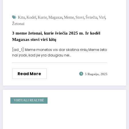
,
,
,
,
,
,
,
,
Kitu
Kodėl
Kurie
Magaxas
Meme
Stovi
Šviečia
Virš
Žetonai
3 meme žetonai, kurie šviečia 2025 m. Ir kodėl
Magaxas stovi virš kitų
[ad_1] Meme monetos vis dar skatina rinką Meme žeto
nai įrodė, kad jie yra daugiau nei…
Read More
5 Rugsėjo, 2025
VIRTUALI REALYBĖ