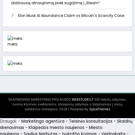
didžiausią atnaujinimą prieš sugrįžimą į „Steam“
Elon Musk AI Abundance Claim vs Bitcoin’s Scarcity Case
meta
SKAITMENINIO MARKETINGO PASLAUGOS
WEBSTUDIO.LT
SEO tekstų rašymas ,
turinio kūrimas svetainėms, straipsnių rašymas ir talpinamas į mūsų
valdomus tinklapius. 2026 | Powered By
SpiceThemes
Draugai: -
Marketingo agentūra
-
Teisinės konsultacijos
-
Skaidrių
skenavimas
-
Klaipedos miesto naujienos
-
Miesto
naujienos
-
Saulius Narbutas
-
Įvaizdžio kūrimas
-
Veidoskaita
-