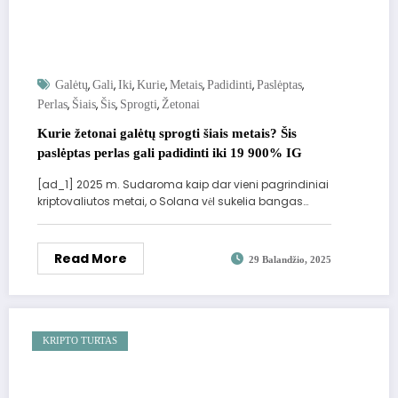
,
,
,
,
,
,
,
Galėtų
Gali
Iki
Kurie
Metais
Padidinti
Paslėptas
,
,
,
,
Perlas
Šiais
Šis
Sprogti
Žetonai
Kurie žetonai galėtų sprogti šiais metais? Šis
paslėptas perlas gali padidinti iki 19 900% IG
[ad_1] 2025 m. Sudaroma kaip dar vieni pagrindiniai
kriptovaliutos metai, o Solana vėl sukelia bangas…
Read More
29 Balandžio, 2025
KRIPTO TURTAS