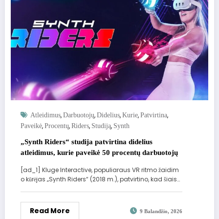
,
,
,
,
,
Atleidimus
Darbuotojų
Didelius
Kurie
Patvirtina
,
,
,
,
Paveikė
Procentų
Riders
Studiją
Synth
„Synth Riders“ studija patvirtina didelius
atleidimus, kurie paveikė 50 procentų darbuotojų
[ad_1] Kluge Interactive, populiaraus VR ritmo žaidim
o kūrėjas „Synth Riders“ (2018 m.), patvirtino, kad šiais…
Read More
9 Balandžio, 2026