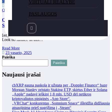
VIRTUALI REALYBĖ
WEB3 EKOSISTEMA
Alternative
,
Data
,
Developers
,
Exploring
,
Moralis
,
OnChain
,
QuickAlerts
,
Stream
PASLAUGOS
QuickAlerts Alternative – Exploring the Best Way to
Stream On-Chain Data – Moralis for Developers
[ad_1] Are you searching for the best alternative to QuickAlerts?
Look no further! In this…
Read More
23 vasario, 2025
Paieška
Paieška
Naujausi įrašai
cbXRP gauna paskolą ir užstatą per „Doppler Finance“ bazę
Morgan Stanley pristato Staking ETP, skirtus Ether ir Solana
„Apple“ padavė ieškinį 1,8 mln. USD dėl netikros
kriptovaliutos piniginės „App Store“.
„VRChat“ konkurentas „Somnium Space“ išleidžia didžiausią
atnaujinimą prieš sugrįžimą į „Steam“