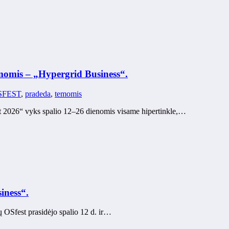
omis – „Hypergrid Business“.
SFEST
,
pradeda
,
temomis
 2026“ vyks spalio 12–26 dienomis visame hipertinkle,…
iness“.
 OSfest prasidėjo spalio 12 d. ir…