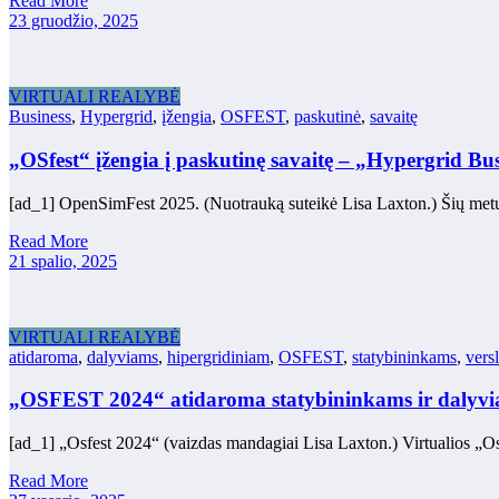
Read More
23 gruodžio, 2025
VIRTUALI REALYBĖ
Business
,
Hypergrid
,
įžengia
,
OSFEST
,
paskutinė
,
savaitę
„OSfest“ įžengia į paskutinę savaitę – „Hypergrid Bus
[ad_1] OpenSimFest 2025. (Nuotrauką suteikė Lisa Laxton.) Šių metų
Read More
21 spalio, 2025
VIRTUALI REALYBĖ
atidaroma
,
dalyviams
,
hipergridiniam
,
OSFEST
,
statybininkams
,
versl
„OSFEST 2024“ atidaroma statybininkams ir dalyvia
[ad_1] „Osfest 2024“ (vaizdas mandagiai Lisa Laxton.) Virtualios „Os
Read More