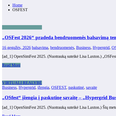
Home
OSFEST
VIRTUALI REALYBĖ
„OSFest 2026“ pradeda bendruomenės balsavimą tem
16 gegužės, 2026
balsavimą
,
bendruomenės
,
Business
,
Hypergrid
,
O
[ad_1] OpenSimFest 2025. (Nuotrauką suteikė Lisa Laxton.) „OSFest
Read More
VIRTUALI REALYBĖ
Business
,
Hypergrid
,
įžengia
,
OSFEST
,
paskutinė
,
savaitę
„OSfest“ įžengia į paskutinę savaitę – „Hypergrid Bus
[ad_1] OpenSimFest 2025. (Nuotrauką suteikė Lisa Laxton.) Šių metų