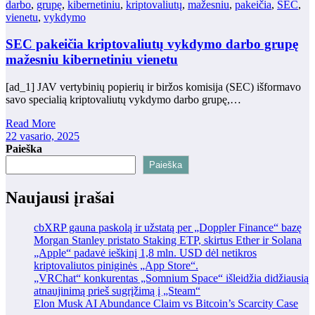
darbo
,
grupę
,
kibernetiniu
,
kriptovaliutų
,
mažesniu
,
pakeičia
,
SEC
,
vienetu
,
vykdymo
SEC pakeičia kriptovaliutų vykdymo darbo grupę
mažesniu kibernetiniu vienetu
[ad_1] JAV vertybinių popierių ir biržos komisija (SEC) išformavo
savo specialią kriptovaliutų vykdymo darbo grupę,…
Read More
22 vasario, 2025
Paieška
Paieška
Naujausi įrašai
cbXRP gauna paskolą ir užstatą per „Doppler Finance“ bazę
Morgan Stanley pristato Staking ETP, skirtus Ether ir Solana
„Apple“ padavė ieškinį 1,8 mln. USD dėl netikros
kriptovaliutos piniginės „App Store“.
„VRChat“ konkurentas „Somnium Space“ išleidžia didžiausią
atnaujinimą prieš sugrįžimą į „Steam“
Elon Musk AI Abundance Claim vs Bitcoin’s Scarcity Case