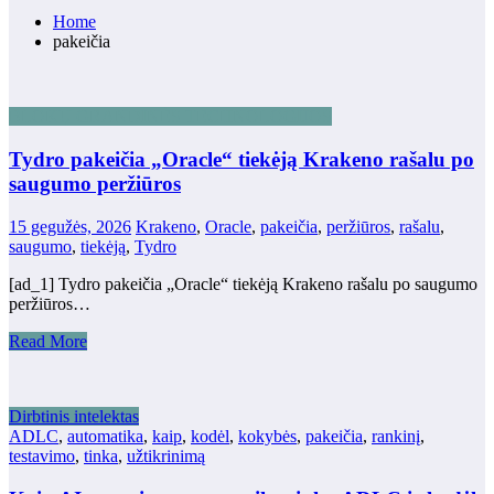
Home
pakeičia
BLOKŲ GRANDINĖS TECHNOLOGIJOS
Tydro pakeičia „Oracle“ tiekėją Krakeno rašalu po
saugumo peržiūros
15 gegužės, 2026
Krakeno
,
Oracle
,
pakeičia
,
peržiūros
,
rašalu
,
saugumo
,
tiekėją
,
Tydro
[ad_1] Tydro pakeičia „Oracle“ tiekėją Krakeno rašalu po saugumo
peržiūros…
Read More
Dirbtinis intelektas
ADLC
,
automatika
,
kaip
,
kodėl
,
kokybės
,
pakeičia
,
rankinį
,
testavimo
,
tinka
,
užtikrinimą