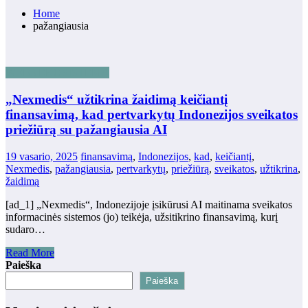
Home
pažangiausia
WEB3 EKOSISTEMA
„Nexmedis“ užtikrina žaidimą keičiantį
finansavimą, kad pertvarkytų Indonezijos sveikatos
priežiūrą su pažangiausia AI
19 vasario, 2025
finansavimą
,
Indonezijos
,
kad
,
keičiantį
,
Nexmedis
,
pažangiausia
,
pertvarkytų
,
priežiūrą
,
sveikatos
,
užtikrina
,
žaidimą
[ad_1] „Nexmedis“, Indonezijoje įsikūrusi AI maitinama sveikatos
informacinės sistemos (jo) teikėja, užsitikrino finansavimą, kurį
sudaro…
Read More
Paieška
Paieška