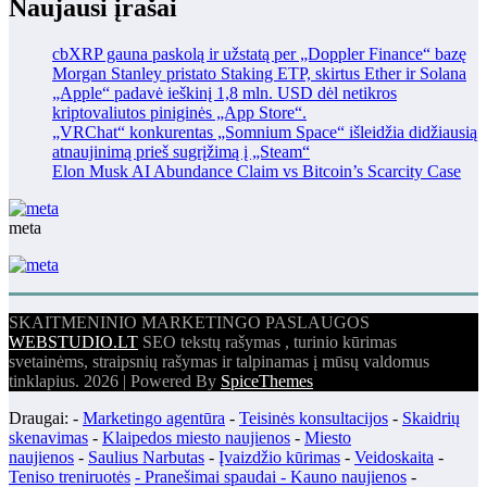
Naujausi įrašai
cbXRP gauna paskolą ir užstatą per „Doppler Finance“ bazę
Morgan Stanley pristato Staking ETP, skirtus Ether ir Solana
„Apple“ padavė ieškinį 1,8 mln. USD dėl netikros
kriptovaliutos piniginės „App Store“.
„VRChat“ konkurentas „Somnium Space“ išleidžia didžiausią
atnaujinimą prieš sugrįžimą į „Steam“
Elon Musk AI Abundance Claim vs Bitcoin’s Scarcity Case
meta
SKAITMENINIO MARKETINGO PASLAUGOS
WEBSTUDIO.LT
SEO tekstų rašymas , turinio kūrimas
svetainėms, straipsnių rašymas ir talpinamas į mūsų valdomus
tinklapius. 2026 | Powered By
SpiceThemes
Draugai: -
Marketingo agentūra
-
Teisinės konsultacijos
-
Skaidrių
skenavimas
-
Klaipedos miesto naujienos
-
Miesto
naujienos
-
Saulius Narbutas
-
Įvaizdžio kūrimas
-
Veidoskaita
-
Teniso treniruotės
- Pranešimai spaudai -
Kauno naujienos
-