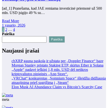
[ad_1] Pranešama, kad JAE remiama investicinė priemonė už 500
mln. USD įsigijo 49 % su…
Read More
1 vasario, 2026
Įrašų
1
2
…
4
Paieška
puslapiavimas
Paieška
Naujausi įrašai
cbXRP gauna paskolą ir užstatą per „Doppler Finance“ bazę
Morgan Stanley pristato Staking ETP, skirtus Ether ir Solana
„Apple“ padavė ieškinį 1,8 mln. USD dėl netikros
kriptovaliutos piniginės „App Store“.
„VRChat“ konkurentas „Somnium Space“ išleidžia didžiausią
atnaujinimą prieš sugrįžimą į „Steam“
Elon Musk AI Abundance Claim vs Bitcoin’s Scarcity Case
meta