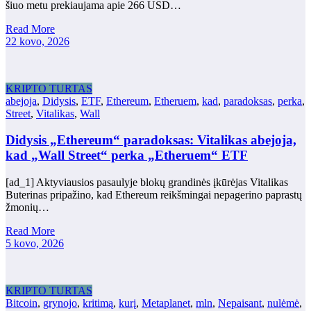
šiuo metu prekiaujama apie 266 USD…
Read More
22 kovo, 2026
KRIPTO TURTAS
abejoja
,
Didysis
,
ETF
,
Ethereum
,
Etheruem
,
kad
,
paradoksas
,
perka
,
Street
,
Vitalikas
,
Wall
Didysis „Ethereum“ paradoksas: Vitalikas abejoja,
kad „Wall Street“ perka „Etheruem“ ETF
[ad_1] Aktyviausios pasaulyje blokų grandinės įkūrėjas Vitalikas
Buterinas pripažino, kad Ethereum reikšmingai nepagerino paprastų
žmonių…
Read More
5 kovo, 2026
KRIPTO TURTAS
Bitcoin
,
grynojo
,
kritimą
,
kurį
,
Metaplanet
,
mln
,
Nepaisant
,
nulėmė
,