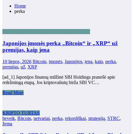
Home
perka
BLOKŲ GRANDINĖS TECHNOLOGIJOS
Japonijos įmonės perka „Bitcoin“ ir „XRP“ už
premijas, kaip jena
10 liepos, 2026
Bitcoin
,
įmonės
,
Japonijos
,
jeną
,
kaip
,
perka
,
premijas
,
už
,
XRP
[ad_1] Japonijos finansų milžinė SBI Holdings pranešė apie
reikšmingą etapą. Jos kriptovaliutų birža SBI VC…
Read More
KRIPTO TURTAS
beveik
,
Bitcoin
,
netvariai
,
perka
,
rekordiškai
,
strategiją
,
STRC
,
žema