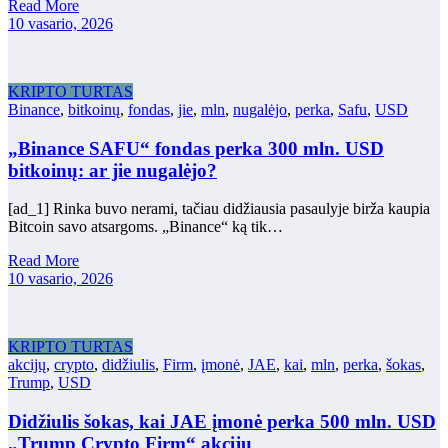
Read More
10 vasario, 2026
KRIPTO TURTAS
Binance
,
bitkoinų
,
fondas
,
jie
,
mln
,
nugalėjo
,
perka
,
Safu
,
USD
„Binance SAFU“ fondas perka 300 mln. USD
bitkoinų: ar jie nugalėjo?
[ad_1] Rinka buvo nerami, tačiau didžiausia pasaulyje birža kaupia
Bitcoin savo atsargoms. „Binance“ ką tik…
Read More
10 vasario, 2026
KRIPTO TURTAS
akcijų
,
crypto
,
didžiulis
,
Firm
,
įmonė
,
JAE
,
kai
,
mln
,
perka
,
šokas
,
Trump
,
USD
Didžiulis šokas, kai JAE įmonė perka 500 mln. USD
„Trump Crypto Firm“ akcijų