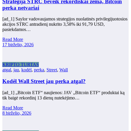
Strategija STRC beveik rekordiškai žema, Bitcoin
perka netvariai
[ad_1] Saylor vadovaujamos strategijos nuolatinės privilegijuotosios
akcijos STRC antradienį nukrito 3,58% iki 91,79 USD,
pasiekdamos…
Read More
17 birželio, 2026
KRIPTO TURTAS
atgal
,
jau
,
kodėl
,
perka
,
Street
,
Wall
Kodėl Wall Street jau perka atgal?
[ad_1] „Bitcoin ETF“ naujienos: JAV „Bitcoin ETF“ produktai ką
tik baigė rekordinį 13 dienų nutekėjimo…
Read More
8 birželio, 2026