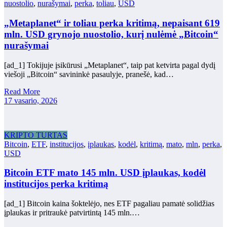
nuostolio
,
nurašymai
,
perka
,
toliau
,
USD
„Metaplanet“ ir toliau perka kritimą, nepaisant 619
mln. USD grynojo nuostolio, kurį nulėmė „Bitcoin“
nurašymai
[ad_1] Tokijuje įsikūrusi „Metaplanet“, taip pat ketvirta pagal dydį
viešoji „Bitcoin“ savininkė pasaulyje, pranešė, kad…
Read More
17 vasario, 2026
KRIPTO TURTAS
Bitcoin
,
ETF
,
institucijos
,
įplaukas
,
kodėl
,
kritimą
,
mato
,
mln
,
perka
,
USD
Bitcoin ETF mato 145 mln. USD įplaukas, kodėl
institucijos perka kritimą
[ad_1] Bitcoin kaina šoktelėjo, nes ETF pagaliau pamatė solidžias
įplaukas ir pritraukė patvirtintą 145 mln.…