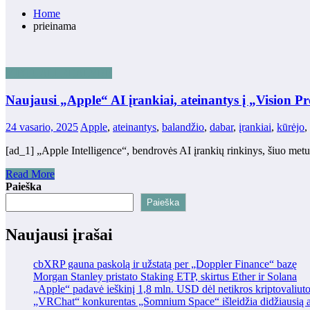
Home
prieinama
VIRTUALI REALYBĖ
Naujausi „Apple“ AI įrankiai, ateinantys į „Vision P
24 vasario, 2025
Apple
,
ateinantys
,
balandžio
,
dabar
,
įrankiai
,
kūrėjo
,
[ad_1] „Apple Intelligence“, bendrovės AI įrankių rinkinys, šiuo me
Read More
Paieška
Paieška
Naujausi įrašai
cbXRP gauna paskolą ir užstatą per „Doppler Finance“ bazę
Morgan Stanley pristato Staking ETP, skirtus Ether ir Solana
„Apple“ padavė ieškinį 1,8 mln. USD dėl netikros kriptovaliut
„VRChat“ konkurentas „Somnium Space“ išleidžia didžiausią at