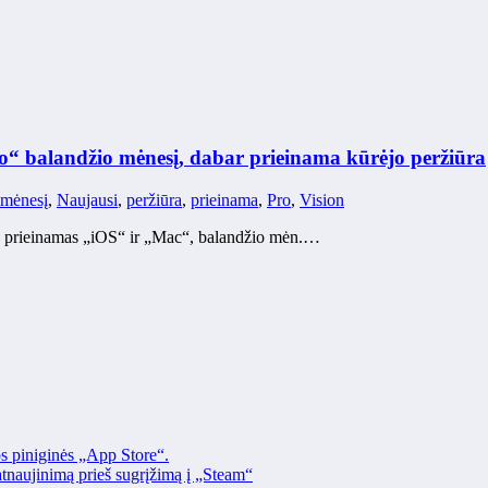
ro“ balandžio mėnesį, dabar prieinama kūrėjo peržiūra
mėnesį
,
Naujausi
,
peržiūra
,
prieinama
,
Pro
,
Vision
tu prieinamas „iOS“ ir „Mac“, balandžio mėn.…
os piniginės „App Store“.
naujinimą prieš sugrįžimą į „Steam“