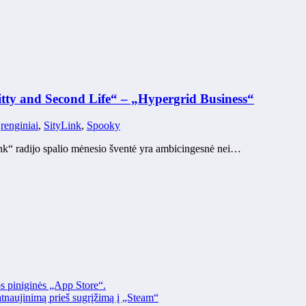
itty and Second Life“ – „Hypergrid Business“
,
renginiai
,
SityLink
,
Spooky
k“ radijo spalio mėnesio šventė yra ambicingesnė nei…
os piniginės „App Store“.
naujinimą prieš sugrįžimą į „Steam“