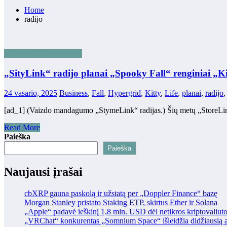
Home
radijo
VIRTUALI REALYBĖ
„SityLink“ radijo planai „Spooky Fall“ renginiai „K
24 vasario, 2025
Business
,
Fall
,
Hypergrid
,
Kitty
,
Life
,
planai
,
radijo
[ad_1] (Vaizdo mandagumo „StymeLink“ radijas.) Šių metų „StoreLin
Read More
Paieška
Paieška
Naujausi įrašai
cbXRP gauna paskolą ir užstatą per „Doppler Finance“ bazę
Morgan Stanley pristato Staking ETP, skirtus Ether ir Solana
„Apple“ padavė ieškinį 1,8 mln. USD dėl netikros kriptovaliut
„VRChat“ konkurentas „Somnium Space“ išleidžia didžiausią at