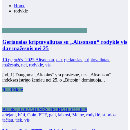
Home
rodyklė
BLOKŲ GRANDINĖS TECHNOLOGIJOS
Geriausias kriptovaliutas su „Altsonson“ rodykle vis
dar mažesnis nei 25
10 gegužės, 2025
Altsonson
,
dar
,
geriausias
,
kriptovaliutas
,
mažesnis
,
nei
,
rodyklė
,
vis
[ad_1] Dauguma „Altcoins“ yra prastesnė, nes „Altsonson“
indeksas įstrigo žemiau nei 25, o „Bitcoin“ dominuoja.…
Read More
BLOKŲ GRANDINĖS TECHNOLOGIJOS
artėjant
,
būti
,
Coin
,
ETF
,
gali
,
laikosi
,
Meme
,
rodyklė
,
stiprios
,
tačiau
,
tiek
,
vis