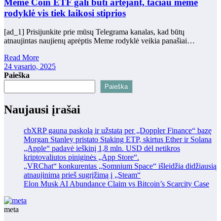
Meme Coin ETF gali būti artėjant, tačiau meme
rodyklė vis tiek laikosi stiprios
[ad_1] Prisijunkite prie mūsų Telegrama kanalas, kad būtų
atnaujintas naujienų aprėptis Meme rodyklė veikia panašiai…
Read More
24 vasario, 2025
Paieška
Paieška
Naujausi įrašai
cbXRP gauna paskolą ir užstatą per „Doppler Finance“ bazę
Morgan Stanley pristato Staking ETP, skirtus Ether ir Solana
„Apple“ padavė ieškinį 1,8 mln. USD dėl netikros
kriptovaliutos piniginės „App Store“.
„VRChat“ konkurentas „Somnium Space“ išleidžia didžiausią
atnaujinimą prieš sugrįžimą į „Steam“
Elon Musk AI Abundance Claim vs Bitcoin’s Scarcity Case
meta