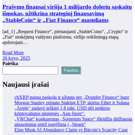
Prašymo finansai viršija 1 milijardo dolerių sąskaitų
išmokas, užtikrina strateginį finansavimą
„StableCoin“ ir „Fiat Finance“ masteliams
[ad_1] „Request Finance“, pirmaujanti „StableCoins“, „Crypto“ ir
„Fiat“ mokėjimų valdymo platforma, viršijo reikšmingą etapą
apdorojant…
Read More
26 kovo, 2025
Paieška
Paieška
Naujausi įrašai
cbXRP gauna paskolą ir užstatą per „Doppler Finance“ bazę
Morgan Stanley pristato Staking ETP, skirtus Ether ir Solana
„Apple“ padavė ieškinį 1,8 mln. USD dėl netikros
kriptovaliutos piniginės „App Store“.
„VRChat“ konkurentas „Somnium Space“ išleidžia didžiausią
atnaujinimą prieš sugrįžimą į „Steam“
Elon Musk AI Abundance Claim vs Bitcoin’s Scarcity Case