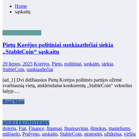
Home
sąskaitų
KRIPTO TURTAS
Pietų Korėjos politiniai sunkiaatlečiai siekia
„StableCoin“ sąskaitų
29 liepos, 2025
Korėjos
,
Pietų
,
politiniai
,
sąskaitų
,
siekia
,
StableCoin
,
sunkiaatlečiai
[ad_1] Dvi didžiausios Pietų Korėjos politinės partijos užėmė
svarbiausią vietą, atskleisdama konkurentų „StableCoin“ vekselius
šalyje.…
Read More
WEB3 EKOSISTEMA
dolerių
,
Fiat
,
Finance
,
finansai
,
finansavimą
,
išmokas
,
masteliams
,
milijardo
,
Prašymo
,
sąskaitų
,
StableCoin
,
strateginį
,
užtikrina
,
viršija