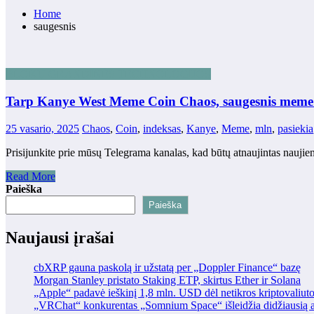
Home
saugesnis
BLOKŲ GRANDINĖS TECHNOLOGIJOS
Tarp Kanye West Meme Coin Chaos, saugesnis meme 
25 vasario, 2025
Chaos
,
Coin
,
indeksas
,
Kanye
,
Meme
,
mln
,
pasiekia
Prisijunkite prie mūsų Telegrama kanalas, kad būtų atnaujintas na
Read More
Paieška
Paieška
Naujausi įrašai
cbXRP gauna paskolą ir užstatą per „Doppler Finance“ bazę
Morgan Stanley pristato Staking ETP, skirtus Ether ir Solana
„Apple“ padavė ieškinį 1,8 mln. USD dėl netikros kriptovaliut
„VRChat“ konkurentas „Somnium Space“ išleidžia didžiausią at