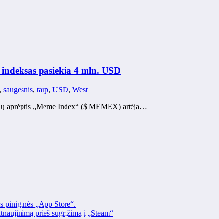
indeksas pasiekia 4 mln. USD
,
saugesnis
,
tarp
,
USD
,
West
ujienų aprėptis „Meme Index“ ($ MEMEX) artėja…
os piniginės „App Store“.
naujinimą prieš sugrįžimą į „Steam“