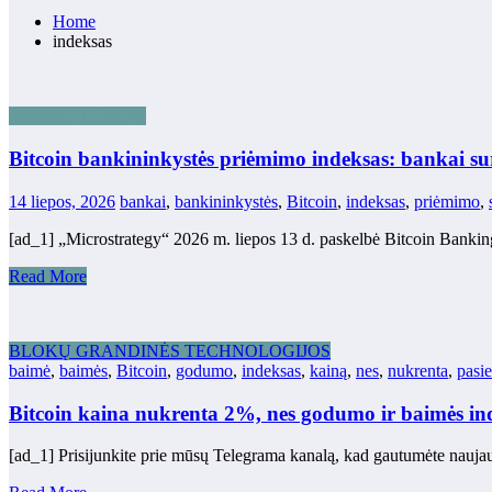
Home
indeksas
KRIPTO TURTAS
Bitcoin bankininkystės priėmimo indeksas: bankai s
14 liepos, 2026
bankai
,
bankininkystės
,
Bitcoin
,
indeksas
,
priėmimo
,
[ad_1] „Microstrategy“ 2026 m. liepos 13 d. paskelbė Bitcoin Banki
Read More
BLOKŲ GRANDINĖS TECHNOLOGIJOS
baimė
,
baimės
,
Bitcoin
,
godumo
,
indeksas
,
kainą
,
nes
,
nukrenta
,
pasie
Bitcoin kaina nukrenta 2%, nes godumo ir baimės in
[ad_1] Prisijunkite prie mūsų Telegrama kanalą, kad gautumėte nauja