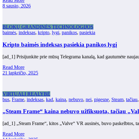
Read More
8 sausio, 2026
BLOKŲ GRANDINĖS TECHNOLOGIJOS
baimės
,
indeksas
,
kripto
,
lygį
,
panikos
,
pasiekia
Kripto baimės indeksas pasiekia panikos lygį
[ad_1] Prisijunkite prie mūsų Telegrama kanalą, kad gautumėte nauja
Read More
21 lapkričio, 2025
VIRTUALI REALYBĖ
bus
,
Frame
,
indeksas
,
kad
,
kainą
,
nebuvo
,
nei
,
pigesnę
,
Steam
,
tačiau
„Steam Frame“ kaina nebuvo užfiksuota, tačiau „Valve
[ad_1] „Steam Frame“, kitos „Valve“ VR ausinės, buvo paskelbtos, t
Read More