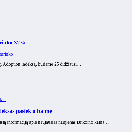
urinko 32%
surinko
ng Adoption indeksą, kuriame 25 didžiausi…
kia
deksas pasiekia baimę
usią informaciją apie naujausias naujienas Bitkoino kaina…