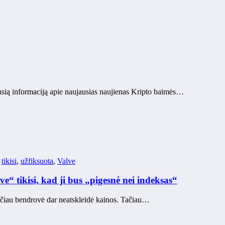
usią informaciją apie naujausias naujienas Kripto baimės…
,
tikisi
,
užfiksuota
,
Valve
“ tikisi, kad ji bus „pigesnė nei indeksas“
ačiau bendrovė dar neatskleidė kainos. Tačiau…