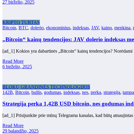
27 birželio, 2025
KRIPTO TURTAS
Bitcoin
,
BTC
,
dolerio
,
ekonominius
,
indeksas
,
JAV
,
kainų
,
menkina
,
„Bitcoin“ kainų tendencijos: JAV dolerio indeksas m
[ad_1] Kokios yra dabartinės „Bitcoin“ kainų tendencijos? Norėdami 
Read More
6 birželio, 2025
BLOKŲ GRANDINĖS TECHNOLOGIJOS
142B
,
Bitcoin
,
bullis
,
godumas
,
indeksas
,
nes
,
perka
,
strategiją
,
tampa
Strategija perka 1,42B USD bitcoin, nes godumas ind
[ad_1] Prisijunkite prie mūsų Telegrama kanalas, kad būtų atnaujintas
Read More
29 balandžio, 2025