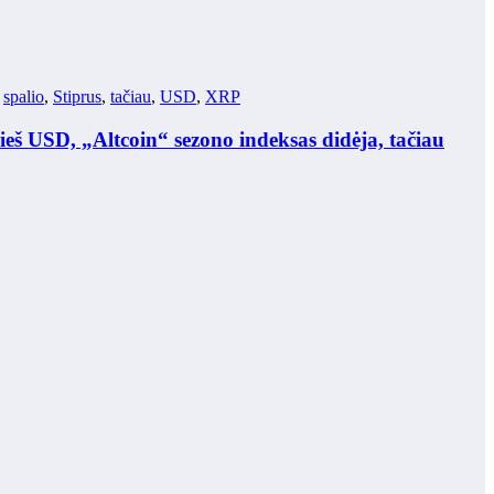
,
spalio
,
Stiprus
,
tačiau
,
USD
,
XRP
eš USD, „Altcoin“ sezono indeksas didėja, tačiau