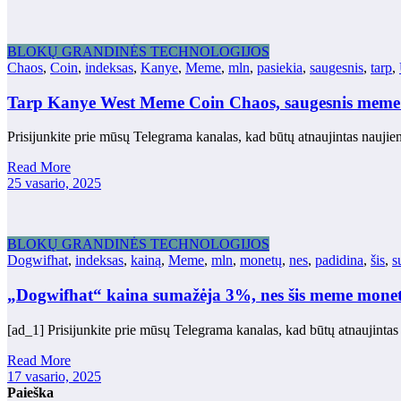
BLOKŲ GRANDINĖS TECHNOLOGIJOS
Chaos
,
Coin
,
indeksas
,
Kanye
,
Meme
,
mln
,
pasiekia
,
saugesnis
,
tarp
,
Tarp Kanye West Meme Coin Chaos, saugesnis meme 
Prisijunkite prie mūsų Telegrama kanalas, kad būtų atnaujintas na
Read More
25 vasario, 2025
BLOKŲ GRANDINĖS TECHNOLOGIJOS
Dogwifhat
,
indeksas
,
kainą
,
Meme
,
mln
,
monetų
,
nes
,
padidina
,
šis
,
s
„Dogwifhat“ kaina sumažėja 3%, nes šis meme monet
[ad_1] Prisijunkite prie mūsų Telegrama kanalas, kad būtų atnaujinta
Read More
17 vasario, 2025
Paieška