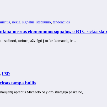
mišrius
,
siekia
,
signalus
,
stabilumo
,
tendencijos
enkina mišrius ekonominius signalus, o BTC siekia sta
tai sužinoti, turime pažvelgti į makrokomandą, ir…
,
USD
eksas tampa bullis
 naujienų aprėptis Michaelo Sayloro strategija paskelbė,…