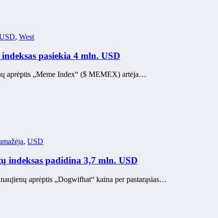
USD
,
West
indeksas pasiekia 4 mln. USD
ujienų aprėptis „Meme Index“ ($ MEMEX) artėja…
umažėja
,
USD
ų indeksas padidina 3,7 mln. USD
s naujienų aprėptis „Dogwifhat“ kaina per pastarąsias…