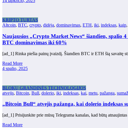
14 lapkričio, 2025
KRIPTO TURTAS
Altcoin
,
BTC
,
crypto
,
didėja
,
dominavimas
,
ETH
,
iki
,
indeksas
,
kaip
Naujausios „Crypto Market News“ šiandien, spalio 4 
BTC dominavimas iki 60%
[ad_1] Rinka piešia painų įvaizdį. Šiandien BTC ir ETH šią savaitę st
Read More
4 spalio, 2025
BLOKŲ GRANDINĖS TECHNOLOGIJOS
atvejis
,
Bitcoin
,
Bull
,
dolerio
,
iki
,
indeksas
,
kai
,
metų
,
pažanga
,
sumaž
„Bitcoin Bull“ atvejis pažanga, kai dolerio indeksas 
[ad_1] Prisijunkite prie mūsų Telegrama kanalas, kad būtų atnaujinta
Read More