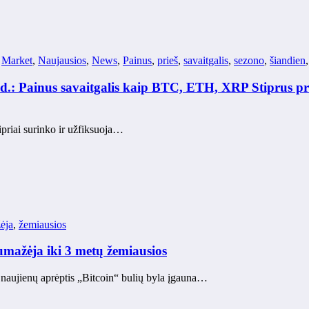
,
Market
,
Naujausios
,
News
,
Painus
,
prieš
,
savaitgalis
,
sezono
,
šiandien
d.: Painus savaitgalis kaip BTC, ETH, XRP Stiprus pri
ipriai surinko ir užfiksuoja…
ėja
,
žemiausios
sumažėja iki 3 metų žemiausios
s naujienų aprėptis „Bitcoin“ bulių byla įgauna…