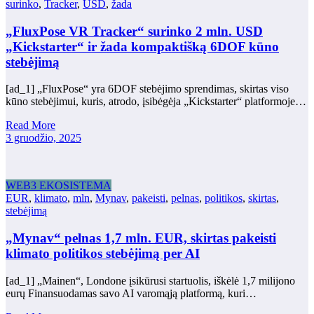
surinko
,
Tracker
,
USD
,
žada
„FluxPose VR Tracker“ surinko 2 mln. USD
„Kickstarter“ ir žada kompaktišką 6DOF kūno
stebėjimą
[ad_1] „FluxPose“ yra 6DOF stebėjimo sprendimas, skirtas viso
kūno stebėjimui, kuris, atrodo, įsibėgėja „Kickstarter“ platformoje…
Read More
3 gruodžio, 2025
WEB3 EKOSISTEMA
EUR
,
klimato
,
mln
,
Mynav
,
pakeisti
,
pelnas
,
politikos
,
skirtas
,
stebėjimą
„Mynav“ pelnas 1,7 mln. EUR, skirtas pakeisti
klimato politikos stebėjimą per AI
[ad_1] „Mainen“, Londone įsikūrusi startuolis, iškėlė 1,7 milijono
eurų Finansuodamas savo AI varomąją platformą, kuri…