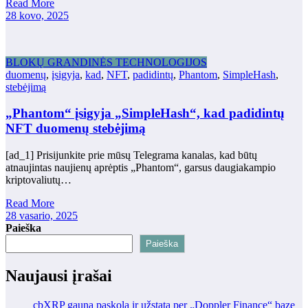
Read More
28 kovo, 2025
BLOKŲ GRANDINĖS TECHNOLOGIJOS
duomenų
,
įsigyja
,
kad
,
NFT
,
padidintų
,
Phantom
,
SimpleHash
,
stebėjimą
„Phantom“ įsigyja „SimpleHash“, kad padidintų
NFT duomenų stebėjimą
[ad_1] Prisijunkite prie mūsų Telegrama kanalas, kad būtų
atnaujintas naujienų aprėptis „Phantom“, garsus daugiakampio
kriptovaliutų…
Read More
28 vasario, 2025
Paieška
Paieška
Naujausi įrašai
cbXRP gauna paskolą ir užstatą per „Doppler Finance“ bazę