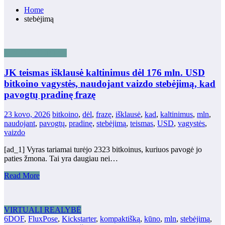
Home
stebėjimą
KRIPTO TURTAS
JK teismas išklausė kaltinimus dėl 176 mln. USD
bitkoino vagystės, naudojant vaizdo stebėjimą, kad
pavogtų pradinę frazę
23 kovo, 2026
bitkoino
,
dėl
,
frazę
,
išklausė
,
kad
,
kaltinimus
,
mln
,
naudojant
,
pavogtų
,
pradinę
,
stebėjimą
,
teismas
,
USD
,
vagystės
,
vaizdo
[ad_1] Vyras tariamai turėjo 2323 bitkoinus, kuriuos pavogė jo
paties žmona. Tai yra daugiau nei…
Read More
VIRTUALI REALYBĖ
6DOF
,
FluxPose
,
Kickstarter
,
kompaktišką
,
kūno
,
mln
,
stebėjimą
,