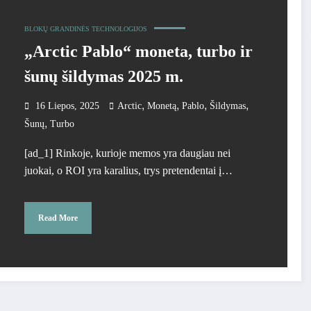
BLOKŲ GRANDINĖS TECHNOLOGIJOS
„Arctic Pablo“ moneta, turbo ir
šunų šildymas 2025 m.
,
,
,
,
16 Liepos, 2025
Arctic
Monetą
Pablo
Šildymas
,
Šunų
Turbo
[ad_1] Rinkoje, kurioje memos yra daugiau nei
juokai, o ROI yra karalius, trys pretendentai į…
Read More