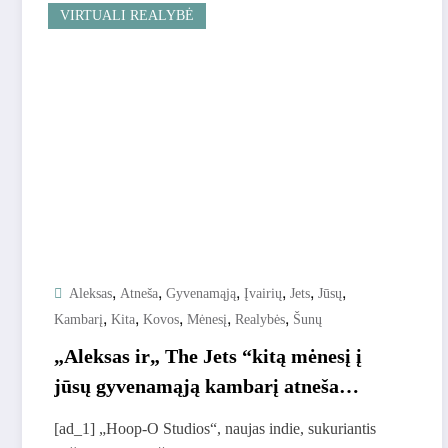
VIRTUALI REALYBĖ
,
,
,
,
,
,
Aleksas
Atneša
Gyvenamąją
Įvairių
Jets
Jūsų
,
,
,
,
,
Kambarį
Kita
Kovos
Mėnesį
Realybės
Šunų
„Aleksas ir„ The Jets “kitą mėnesį į
jūsų gyvenamąją kambarį atneša
įvairių realybės šunų kovos
[ad_1] „Hoop-O Studios“, naujas indie, sukuriantis