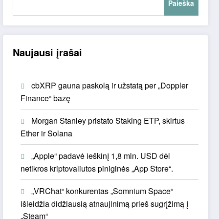
Paieška
Naujausi įrašai
cbXRP gauna paskolą ir užstatą per „Doppler
Finance“ bazę
Morgan Stanley pristato Staking ETP, skirtus
Ether ir Solana
„Apple“ padavė ieškinį 1,8 mln. USD dėl
netikros kriptovaliutos piniginės „App Store“.
„VRChat“ konkurentas „Somnium Space“
išleidžia didžiausią atnaujinimą prieš sugrįžimą į
„Steam“