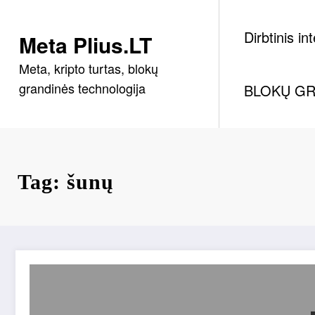
Skip
to
Dirbtinis in
Meta Plius.LT
content
Meta, kripto turtas, blokų
grandinės technologija
BLOKŲ GR
Tag: šunų