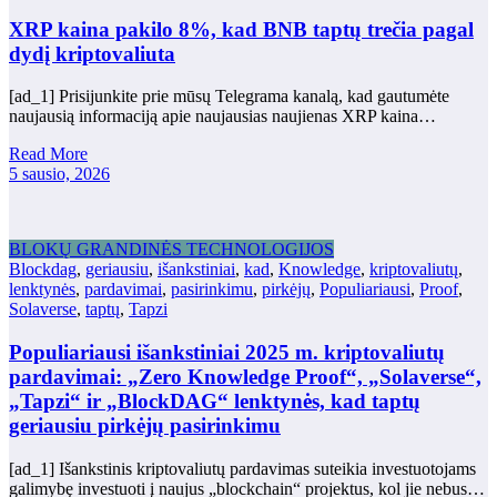
XRP kaina pakilo 8%, kad BNB taptų trečia pagal
dydį kriptovaliuta
[ad_1] Prisijunkite prie mūsų Telegrama kanalą, kad gautumėte
naujausią informaciją apie naujausias naujienas XRP kaina…
Read More
5 sausio, 2026
BLOKŲ GRANDINĖS TECHNOLOGIJOS
Blockdag
,
geriausiu
,
išankstiniai
,
kad
,
Knowledge
,
kriptovaliutų
,
lenktynės
,
pardavimai
,
pasirinkimu
,
pirkėjų
,
Populiariausi
,
Proof
,
Solaverse
,
taptų
,
Tapzi
Populiariausi išankstiniai 2025 m. kriptovaliutų
pardavimai: „Zero Knowledge Proof“, „Solaverse“,
„Tapzi“ ir „BlockDAG“ lenktynės, kad taptų
geriausiu pirkėjų pasirinkimu
[ad_1] Išankstinis kriptovaliutų pardavimas suteikia investuotojams
galimybę investuoti į naujus „blockchain“ projektus, kol jie nebus…