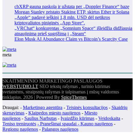
cbXRP gauna paskolą ir užstatą per „Doppler Finance“ bazę
Morgan Stanley pristato Staking ETP, skirtus Ether ir Solana
„Apple“ padavė ieškinį 1,8 mln. USD dėl netikros
kriptovaliutos piniginės „App Store“.
„VRChat“ konkurentas „Somnium Space“ išleidžia didžiausią
atnaujinimą prieš sugrįžimą į „Steam“
Elon Musk AI Abundance Claim vs Bitcoin’s Scarcity Case
meta
SKAITMENINIO MARKETINGO PASLAUGOS
WEBSTUDIO.LT
SEO tekstų rašymas , turinio kūrimas
svetainėms, straipsnių rašymas ir talpinamas į mūsų valdomus
tinklapius. 2026 | Powered By
SpiceThemes
Draugai: -
Marketingo agentūra
-
Teisinės konsultacijos
-
Skaidrių
skenavimas
-
Klaipedos miesto naujienos
-
Miesto
naujienos
-
Saulius Narbutas
-
Įvaizdžio kūrimas
-
Veidoskaita
-
Teniso treniruotės
- Pranešimai spaudai -
Kauno naujienos
-
Regionų naujienos
-
Palangos naujienos