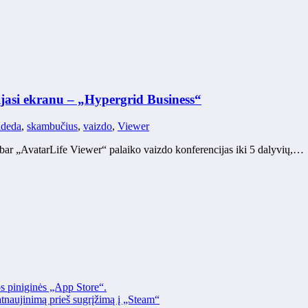
jasi ekranu – „Hypergrid Business“
ideda
,
skambučius
,
vaizdo
,
Viewer
ar „AvatarLife Viewer“ palaiko vaizdo konferencijas iki 5 dalyvių,…
os piniginės „App Store“.
naujinimą prieš sugrįžimą į „Steam“