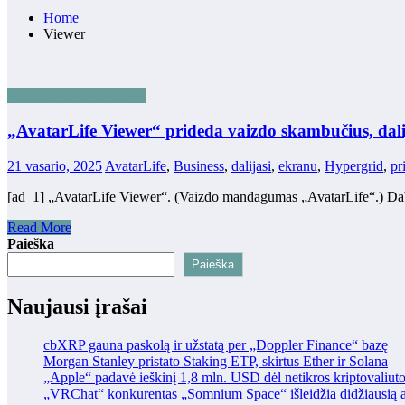
Home
Viewer
VIRTUALI REALYBĖ
„AvatarLife Viewer“ prideda vaizdo skambučius, dali
21 vasario, 2025
AvatarLife
,
Business
,
dalijasi
,
ekranu
,
Hypergrid
,
pr
[ad_1] „AvatarLife Viewer“. (Vaizdo mandagumas „AvatarLife“.) Dab
Read More
Paieška
Paieška
Naujausi įrašai
cbXRP gauna paskolą ir užstatą per „Doppler Finance“ bazę
Morgan Stanley pristato Staking ETP, skirtus Ether ir Solana
„Apple“ padavė ieškinį 1,8 mln. USD dėl netikros kriptovaliut
„VRChat“ konkurentas „Somnium Space“ išleidžia didžiausią at