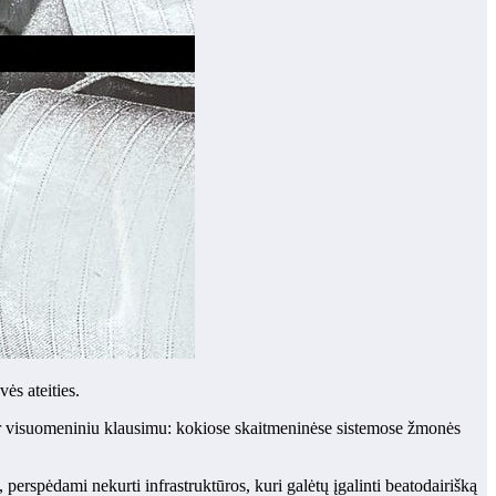
ės ateities.
iu ir visuomeniniu klausimu: kokiose skaitmeninėse sistemose žmonės
erspėdami nekurti infrastruktūros, kuri galėtų įgalinti beatodairišką