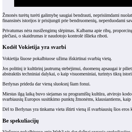
Žmonės turėtų turėti galimybę saugiai bendrauti, neprisiimdami nuolati
finansinės istorijos ir prisijungti prie bendruomenių, neperduodami 
Privatumas nėra nusižengimų slėpimas. Kalbama apie ribų, proporcing
plečiasi, o skaidrumas ir naudotojo kontrolė išlieka riboti.
Kodėl Vokietija yra svarbi
Vokietija šiuose pokalbiuose užima išskirtinai svarbią vietą.
Jos politinį ir kultūrinį jautrumą stebėjimui, duomenų apsaugai ir pilie
abstraktūs techniniai dalykai, o kaip visuomeniniai, turintys tikrą istor
Berlynas prideda dar vieną sluoksnį šiam fonui.
Miestas ilgą laiką buvo siejamas su programišių kultūra, atvirojo kodo
svarbiausių Europos susitikimo punktų žmonėms, klausiantiems, kaip tu
Dėl to Berlynas yra tinkama vieta ištirti vieną iš svarbiausių šios eros
Be spekuliacijų
Viešuose pokalbiuose apie Web3 vis dar dažnai vyrauja spekuliacijos, 