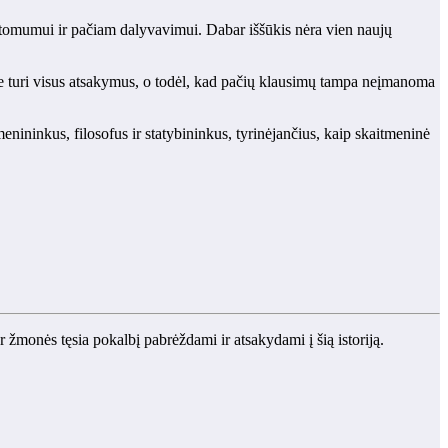
matomumui ir pačiam dalyvavimui. Dabar iššūkis nėra vien naujų
 jie turi visus atsakymus, o todėl, kad pačių klausimų tampa neįmanoma
ininkus, filosofus ir statybininkus, tyrinėjančius, kaip skaitmeninė
monės tęsia pokalbį pabrėždami ir atsakydami į šią istoriją.