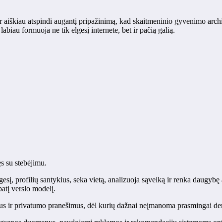
r aiškiau atspindi augantį pripažinimą, kad skaitmeninio gyvenimo arch
biau formuoja ne tik elgesį internete, bet ir pačią galią.
s su stebėjimu.
lgesį, profilių santykius, seka vietą, analizuoja sąveiką ir renka daugybę
patį verslo modelį.
s ir privatumo pranešimus, dėl kurių dažnai neįmanoma prasmingai derė