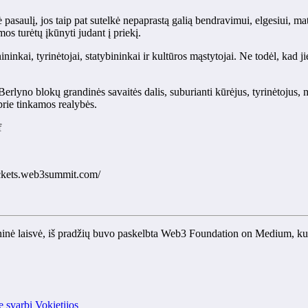
pasaulį, jos taip pat sutelkė nepaprastą galią bendravimui, elgesiui, 
os turėtų įkūnyti judant į priekį.
ninkai, tyrinėtojai, statybininkai ir kultūros mąstytojai. Ne todėl, kad
no blokų grandinės savaitės dalis, suburianti kūrėjus, tyrinėtojus, men
o prie tinkamos realybės.
f
/tickets.web3summit.com/
inė laisvė, iš pradžių buvo paskelbta Web3 Foundation on Medium, kur ž
ę
svarbi
Vokietijos