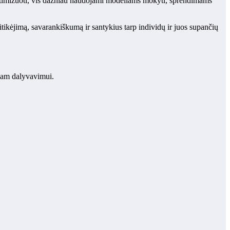
optimizuoti, vis dažniau naudojami modeliams mokyti, sprendimams
sitikėjimą, savarankiškumą ir santykius tarp individų ir juos supančių
niam dalyvavimui.