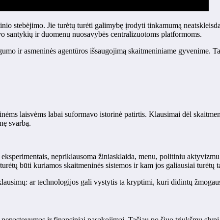
nio stebėjimo. Jie turėtų turėti galimybę įrodyti tinkamumą neatskleisd
savo santykių ir duomenų nuosavybės centralizuotoms platformoms.
umo ir asmeninės agentūros išsaugojimą skaitmeniniame gyvenime. Tai da
tinėms laisvėms labai suformavo istorinė patirtis. Klausimai dėl skaitmen
inę svarbą.
 eksperimentais, nepriklausoma žiniasklaida, menu, politiniu aktyvizmu i
rėtų būti kuriamos skaitmeninės sistemos ir kam jos galiausiai turėtų ta
 klausimų: ar technologijos gali vystytis ta kryptimi, kuri didintų žmogau
nepastovumas ir finansiniai pasakojimai. Tačiau po šiuo triukšmu slypi 