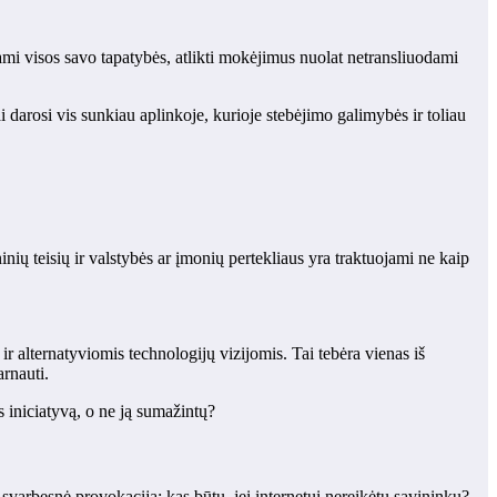
ami visos savo tapatybės, atlikti mokėjimus nuolat netransliuodami
rosi vis sunkiau aplinkoje, kurioje stebėjimo galimybės ir toliau
inių teisių ir valstybės ar įmonių pertekliaus yra traktuojami ne kaip
r alternatyviomis technologijų vizijomis. Tai tebėra vienas iš
rnauti.
s iniciatyvą, o ne ją sumažintų?
svarbesnė provokacija: kas būtų, jei internetui nereikėtų savininkų?