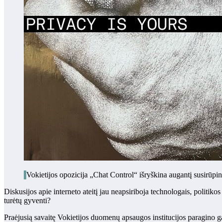
Vokietijos opozicija „Chat Control“ išryškina augantį susirūpini
Diskusijos apie interneto ateitį jau neapsiriboja technologais, politi
turėtų gyventi?
Praėjusią savaitę Vokietijos duomenų apsaugos institucijos paragino ga