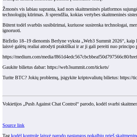
Žmonės vis labiau supranta, kad nors skaitmeninės platformos sujungė 
technologijų kūrimas. Ji sprendžia, kokias vertybes skaitmeninės sistem
Būtent todėl svarbūs susibūrimai, kuriuose susirenka technologai, meni
ignoruoti.
Birželio 18–19 dienomis Berlyne vyksta „Web3 Summit 2026“, kaip Berly
laisvė galėtų realiai atrodyti praktiškai ir ar ji gali pereiti nuo princip
https://medium.com/media/f861d4edc567cbcbbeaf50d797566c80/hre
Gaukite bilietus dabar: https://web3summit.com/tickets/
Turite BTC? Jokių problemų, įsigykite kriptovaliutų bilietus: https:/
Vokietijos „Push Against Chat Control“ parodo, kodėl svarbi skaitmen
Source link
Tag
kodėl
kontrolę
laisvė
parodo
pastangos
pokalbių
prieš
skaitmenin