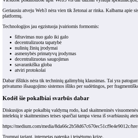
Geriausiu atveju Web3 nėra vien tik žetonai ar rinka. Kalbama apie siste
platformų.
Technologijos jau egzistuoja įvairiomis formomis:
šifravimas nuo galo iki galo
decentralizuota tapatybė
nulinių žinių įrodymai
asmenybės primatyvų įrodymas
decentralizuotas saugojimas
savarankiška globa
atviri protokolai
Dabar iššūkis nėra tik techninių galimybių klausimas. Tai yra patoguma
privatumo išsaugojimo sistemos išliks per sudėtingos, per fragmentišk
Kodėl šie pokalbiai svarbūs dabar
Diskusijos apie pokalbių valdymą rodo, kad skaitmeninės visuomenės at
intelektą ir skaitmenines teises sparčiai tampa viena iš svarbiausių at
https://medium.com/media/8da66c2b58d67c670ec51cf9e4e9012c/hre
Trumpai tariant, internetas patenka į teisėtumo krizę.