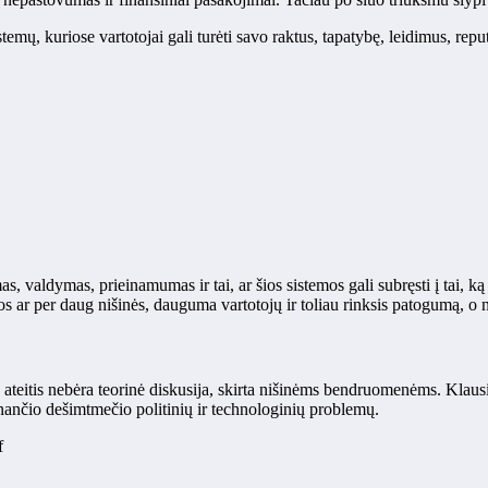
mų, kuriose vartotojai gali turėti savo raktus, tapatybę, leidimus, reput
s, valdymas, prieinamumas ir tai, ar šios sistemos gali subręsti į tai, k
os ar per daug nišinės, dauguma vartotojų ir toliau rinksis patogumą, o
eitis nebėra teorinė diskusija, skirta nišinėms bendruomenėms. Klausima
einančio dešimtmečio politinių ir technologinių problemų.
f