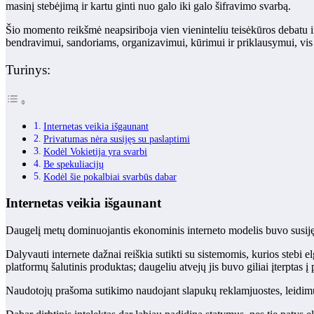
masinį stebėjimą ir kartu ginti nuo galo iki galo šifravimo svarbą.
Šio momento reikšmė neapsiriboja vien vieninteliu teisėkūros debatu i
bendravimui, sandoriams, organizavimui, kūrimui ir priklausymui, vis la
Turinys:
Internetas veikia išgaunant
Privatumas nėra susijęs su paslaptimi
Kodėl Vokietija yra svarbi
Be spekuliacijų
Kodėl šie pokalbiai svarbūs dabar
Internetas veikia išgaunant
Daugelį metų dominuojantis ekonominis interneto modelis buvo susiję
Dalyvauti internete dažnai reiškia sutikti su sistemomis, kurios stebi e
platformų šalutinis produktas; daugeliu atvejų jis buvo giliai įterptas į 
Naudotojų prašoma sutikimo naudojant slapukų reklamjuostes, leidimu