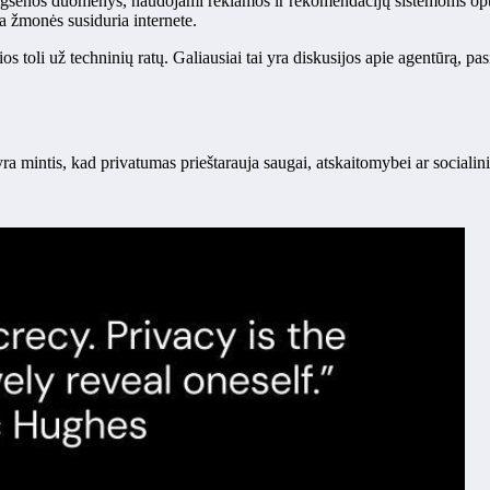
tys elgsenos duomenys, naudojami reklamos ir rekomendacijų sistemoms 
a žmonės susiduria internete.
os toli už techninių ratų. Galiausiai tai yra diskusijos apie agentūrą, pa
yra mintis, kad privatumas prieštarauja saugai, atskaitomybei ar sociali