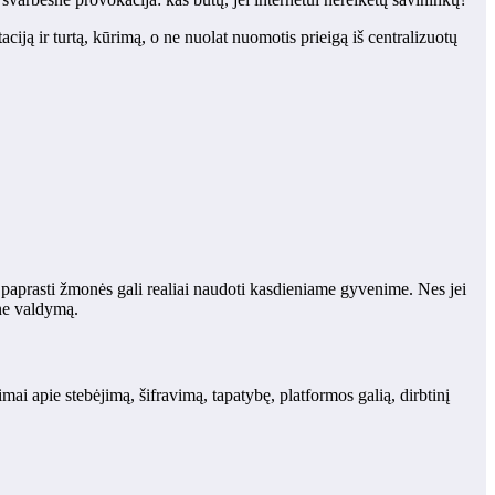
aciją ir turtą, kūrimą, o ne nuolat nuomotis prieigą iš centralizuotų
ą paprasti žmonės gali realiai naudoti kasdieniame gyvenime. Nes jei
 ne valdymą.
i apie stebėjimą, šifravimą, tapatybę, platformos galią, dirbtinį