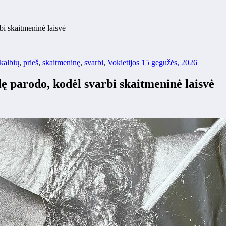
bi skaitmeninė laisvė
kalbių
,
prieš
,
skaitmeninę
,
svarbi
,
Vokietijos
15 gegužės, 2026
lę parodo, kodėl svarbi skaitmeninė laisvė