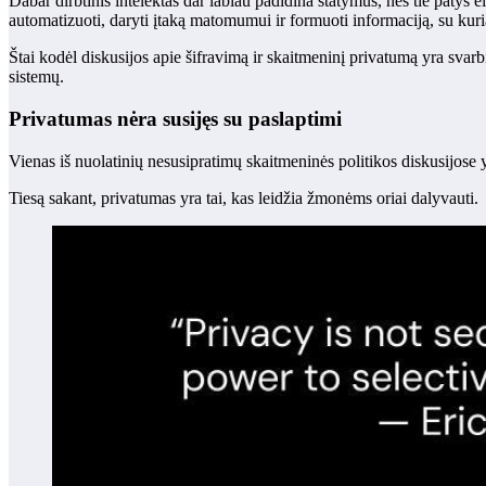
Dabar dirbtinis intelektas dar labiau padidina statymus, nes tie pa
automatizuoti, daryti įtaką matomumui ir formuoti informaciją, su kuri
Štai kodėl diskusijos apie šifravimą ir skaitmeninį privatumą yra svarbi
sistemų.
Privatumas nėra susijęs su paslaptimi
Vienas iš nuolatinių nesusipratimų skaitmeninės politikos diskusijose 
Tiesą sakant, privatumas yra tai, kas leidžia žmonėms oriai dalyvauti.