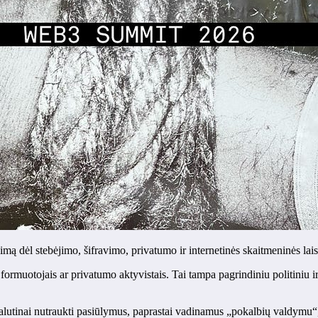
mą dėl stebėjimo, šifravimo, privatumo ir internetinės skaitmeninės laisv
kos formuotojais ar privatumo aktyvistais. Tai tampa pagrindiniu politin
lutinai nutraukti pasiūlymus, paprastai vadinamus „pokalbių valdymu“, p