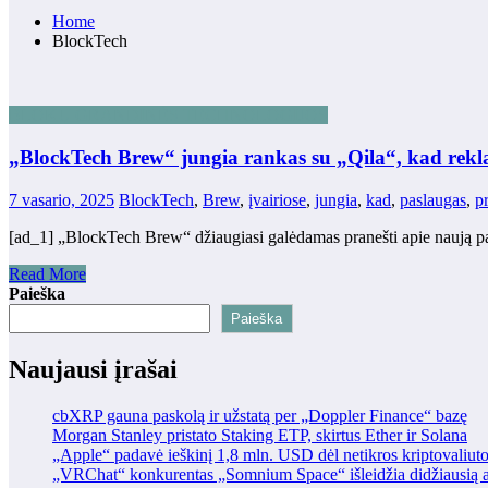
Home
BlockTech
BLOKŲ GRANDINĖS TECHNOLOGIJOS
„BlockTech Brew“ jungia rankas su „Qila“, kad rekl
7 vasario, 2025
BlockTech
,
Brew
,
įvairiose
,
jungia
,
kad
,
paslaugas
,
p
[ad_1] „BlockTech Brew“ džiaugiasi galėdamas pranešti apie naują pa
Read More
Paieška
Paieška
Naujausi įrašai
cbXRP gauna paskolą ir užstatą per „Doppler Finance“ bazę
Morgan Stanley pristato Staking ETP, skirtus Ether ir Solana
„Apple“ padavė ieškinį 1,8 mln. USD dėl netikros kriptovaliut
„VRChat“ konkurentas „Somnium Space“ išleidžia didžiausią at