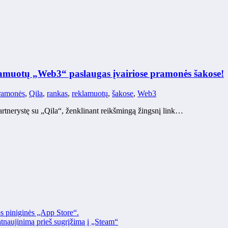
amuotų „Web3“ paslaugas įvairiose pramonės šakose!
ramonės
,
Qila
,
rankas
,
reklamuotų
,
šakose
,
Web3
rtnerystę su „Qila“, ženklinant reikšmingą žingsnį link…
os piniginės „App Store“.
naujinimą prieš sugrįžimą į „Steam“