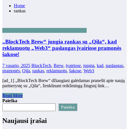
Home
rankas
BLOKŲ GRANDINĖS TECHNOLOGIJOS
„BlockTech Brew“ jungia rankas su „Qila“, kad
reklamuotų „Web3“ paslaugas įvairiose pramonės
šakose!
7 vasario, 2025
BlockTech
,
Brew
,
įvairiose
,
jungia
,
kad
,
paslaugas
,
pramonės
,
Qila
,
rankas
,
reklamuotų
,
šakose
,
Web3
[ad_1] „BlockTech Brew“ džiaugiasi galėdamas pranešti apie naują
partnerystę su „Qila“, ženklinant reikšmingą žingsnį link…
Read More
Paieška
Paieška
Naujausi įrašai