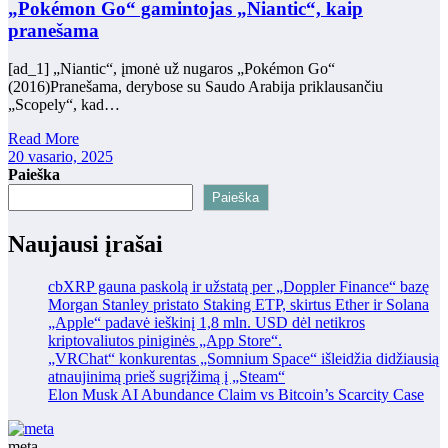
„Pokémon Go“ gamintojas „Niantic“, kaip
pranešama
[ad_1] „Niantic“, įmonė už nugaros „Pokémon Go“
(2016)Pranešama, derybose su Saudo Arabija priklausančiu
„Scopely“, kad…
Read More
20 vasario, 2025
Paieška
Paieška
Naujausi įrašai
cbXRP gauna paskolą ir užstatą per „Doppler Finance“ bazę
Morgan Stanley pristato Staking ETP, skirtus Ether ir Solana
„Apple“ padavė ieškinį 1,8 mln. USD dėl netikros
kriptovaliutos piniginės „App Store“.
„VRChat“ konkurentas „Somnium Space“ išleidžia didžiausią
atnaujinimą prieš sugrįžimą į „Steam“
Elon Musk AI Abundance Claim vs Bitcoin’s Scarcity Case
meta