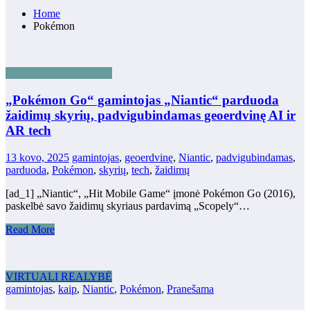
Home
Pokémon
VIRTUALI REALYBĖ
„Pokémon Go“ gamintojas „Niantic“ parduoda
žaidimų skyrių, padvigubindamas geoerdvinę AI ir
AR tech
13 kovo, 2025
gamintojas
,
geoerdvinę
,
Niantic
,
padvigubindamas
,
parduoda
,
Pokémon
,
skyrių
,
tech
,
žaidimų
[ad_1] „Niantic“, „Hit Mobile Game“ įmonė Pokémon Go (2016),
paskelbė savo žaidimų skyriaus pardavimą „Scopely“…
Read More
VIRTUALI REALYBĖ
gamintojas
,
kaip
,
Niantic
,
Pokémon
,
Pranešama