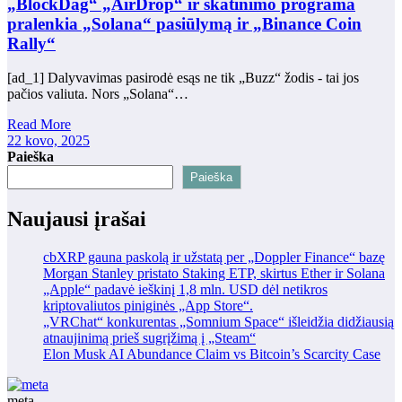
„BlockDag“ „AirDrop“ ir skatinimo programa
pralenkia „Solana“ pasiūlymą ir „Binance Coin
Rally“
[ad_1] Dalyvavimas pasirodė esąs ne tik „Buzz“ žodis - tai jos
pačios valiuta. Nors „Solana“…
Read More
22 kovo, 2025
Paieška
Paieška
Naujausi įrašai
cbXRP gauna paskolą ir užstatą per „Doppler Finance“ bazę
Morgan Stanley pristato Staking ETP, skirtus Ether ir Solana
„Apple“ padavė ieškinį 1,8 mln. USD dėl netikros
kriptovaliutos piniginės „App Store“.
„VRChat“ konkurentas „Somnium Space“ išleidžia didžiausią
atnaujinimą prieš sugrįžimą į „Steam“
Elon Musk AI Abundance Claim vs Bitcoin’s Scarcity Case
meta