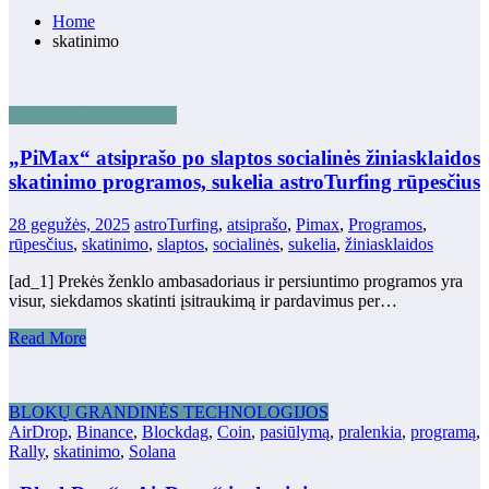
Home
skatinimo
VIRTUALI REALYBĖ
„PiMax“ atsiprašo po slaptos socialinės žiniasklaidos
skatinimo programos, sukelia astroTurfing rūpesčius
28 gegužės, 2025
astroTurfing
,
atsiprašo
,
Pimax
,
Programos
,
rūpesčius
,
skatinimo
,
slaptos
,
socialinės
,
sukelia
,
žiniasklaidos
[ad_1] Prekės ženklo ambasadoriaus ir persiuntimo programos yra
visur, siekdamos skatinti įsitraukimą ir pardavimus per…
Read More
BLOKŲ GRANDINĖS TECHNOLOGIJOS
AirDrop
,
Binance
,
Blockdag
,
Coin
,
pasiūlymą
,
pralenkia
,
programą
,
Rally
,
skatinimo
,
Solana