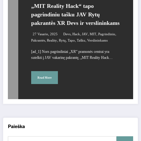
„MIT Reality Hack“ tapo
pagrindiniu tašku JAV Rytų
pakrantės XR Devs ir verslininkams
,
,
,
,
,
27 Vasario, 2025
Devs
Hack
JAV
MIT
Pagrindiniu
,
,
,
,
,
Pakrantės
Reality
Rytų
Tapo
Tašku
Verslininkams
[ad_1] Nors pagrindiniai „XR“ pramonės centrai yra
sutelkti į JAV vakarinę pakrantę, „MIT Reality Hack…
Read More
Paieška