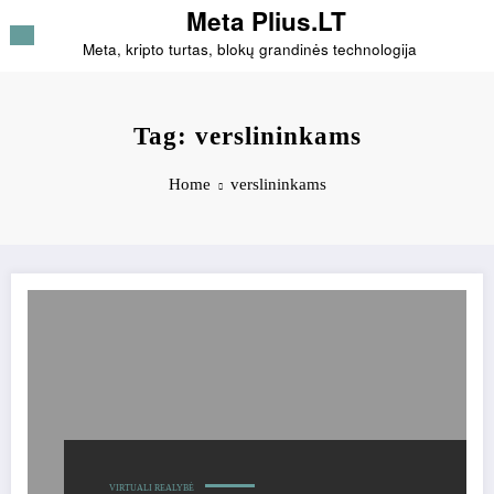
Skip
Meta Plius.LT
to
Meta, kripto turtas, blokų grandinės technologija
content
Tag: verslininkams
Home
verslininkams
VIRTUALI REALYBĖ