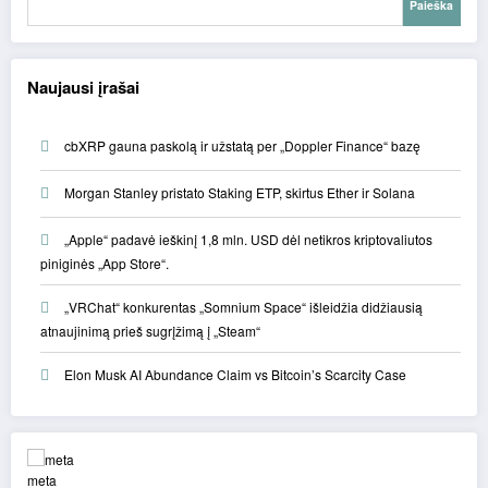
Paieška
Naujausi įrašai
cbXRP gauna paskolą ir užstatą per „Doppler Finance“ bazę
Morgan Stanley pristato Staking ETP, skirtus Ether ir Solana
„Apple“ padavė ieškinį 1,8 mln. USD dėl netikros kriptovaliutos
piniginės „App Store“.
„VRChat“ konkurentas „Somnium Space“ išleidžia didžiausią
atnaujinimą prieš sugrįžimą į „Steam“
Elon Musk AI Abundance Claim vs Bitcoin’s Scarcity Case
meta